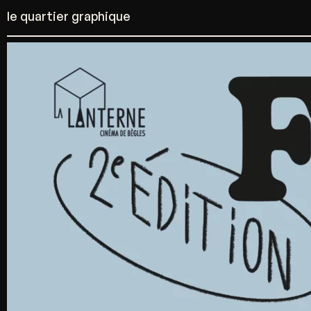
projets
infos
68 rue de la Rousselle
33000 Bordeaux
contact@lequartiergraphique.com
instagram
linkedin
facebook