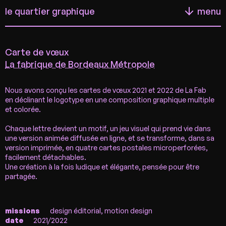
menu
1
׀
9
projets
infos
Carte de vœux
La fabrique de Bordeaux Métropole
68 rue de la Rousselle
33000 Bordeaux
Nous avons conçu les cartes de vœux 2021 et 2022 de La Fab
contact@lequartiergraphique.com
en déclinant le logotype en une composition graphique multiple
et colorée.
instagram
Chaque lettre devient un motif, un jeu visuel qui prend vie dans
une version animée diffusée en ligne, et se transforme, dans sa
linkedin
version imprimée, en quatre cartes postales microperforées,
facebook
facilement détachables.
Une création à la fois ludique et élégante, pensée pour être
partagée.
missions
design éditorial, motion design
date
2021/2022