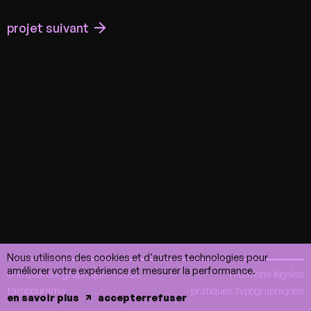
projet suivant
Nous utilisons des cookies et d'autres technologies pour
améliorer votre expérience et mesurer la performance.
© le quartier graphique — 2026
mentions légales
tambourama
pratiques typographiques
en savoir plus
accepter
refuser