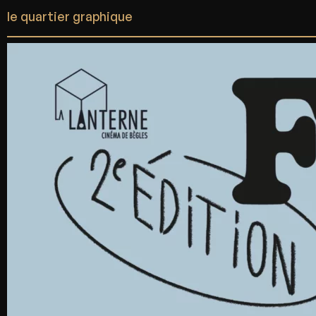
projets
infos
68 rue de la Rousselle
33000 Bordeaux
contact@lequartiergraphique.com
instagram
linkedin
facebook